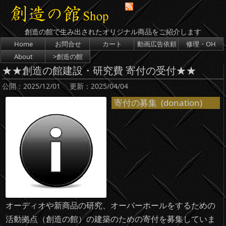
創造の館で生み出されたオリジナル商品をご紹介します
コンテンツへスキップ
Home
お問合せ
カート
動画広告依頼
修理・OH
About
>創造の館
★★創造の館建設・研究費 寄付の受付★★
公開：
2025/12/01
更新：
2025/04/04
寄付の募集 (donation)
オーディオや新商品の研究、オーバーホールをするための
活動拠点（創造の館）の建築のための寄付を募集していま