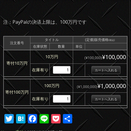
注：PayPalの決済上限は、100万円です
タイトル
(定価)販売価格
(税込)
注文番号
在庫状態
数量
単位
¥100,000
10万円
(¥100,000)
寄付10万円
在庫有り
¥1,000,000
100万円
(¥1,000,000)
寄付100万円
在庫有り
T
H
F
Li
P
共
w
at
a
n
o
有