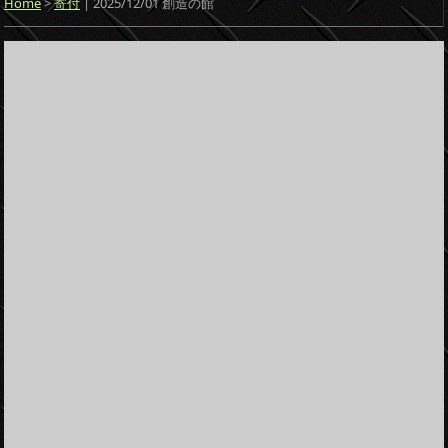
Home
>
寄付
| 2025/12/01
創造の館
itt
e
c
e
ck
er
n
e
et
a
b
o
o
k