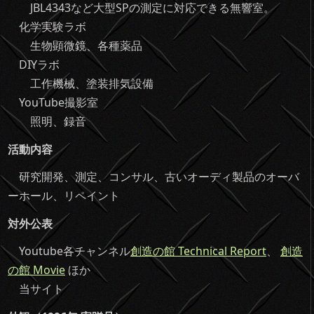
JBL4343など大型SPの測定に対応できる無響室。
化学実験ラボ
生物顕微鏡、各種薬品
DIYラボ
工作機械、塗装排気設備
YouTube撮影室
照明、録音
活動内容
研究開発、測定、コンサル、古いオーディ製品のオーバ
ーホール、リペイント
対外公表
Youtube各チャンネル
創造の館 Technical Report
、
創造
の館 Movie
ほか
当サイト