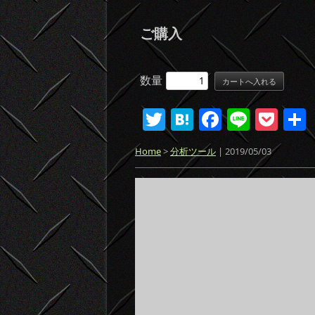
ご購入
数量
T
H
F
Li
P
w
at
a
n
o
Home
>
分析ツール
| 2019/05/03
itt
e
c
e
ck
er
n
e
et
a
b
o
o
k