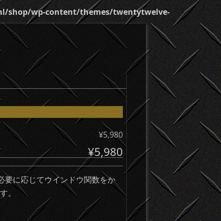
l/shop/wp-content/themes/twentytwelve-
¥5,980
¥5,980
。必要に応じてウインドウ関数をか
ます。