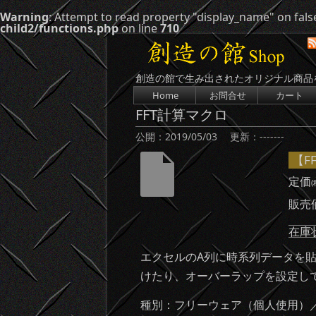
Warning
: Attempt to read property "display_name" on fals
child2/functions.php
on line
710
創造の館で生み出されたオリジナル商品
コンテンツへスキップ
Home
お問合せ
カート
FFT計算マクロ
公開：
2019/05/03
更新：
-------
【FF
定価
(
販売
在庫状
エクセルのA列に時系列データを貼
けたり、オーバーラップを設定して
種別：フリーウェア（個人使用）