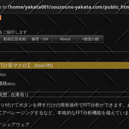
e in
/home/yakata001/souzouno-yakata.com/public_htm
をご紹介します
動画広告依頼
修理・OH
About
>創造の館
T計算マクロ】 (tool-fft)
税込)
価格
(税込)
態 : 在庫有り
り付けてボタンを押すだけの簡単操作でFFT分析ができます
アベレージングするなど、本格的なFFT分析機能を備えてい
／シェアウェア